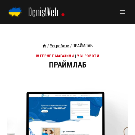
Skip
DenisWeb
to
content
/
Усі роботи
/
ПРАЙМЛАБ
ІНТЕРНЕТ МАГАЗИНИ
|
УСІ РОБОТИ
ПРАЙМЛАБ